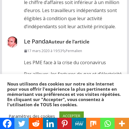
le chiffre d’affaires soit inférieur à un million
d’euros. Les travailleurs indépendants sont
éligibles à condition que leur activité
d’indépendants soit leur activité principale.
Le Panda
Auteur de l’article
17 mars 2020 à 19:53
Permalien
Les PME face à la crise du coronavirus
Par ailleurs, les factures de gaz et d’électricité
pourront être repoussées sur demandes,
Nous utilisons des cookies sur notre site Internet
pour vous offrir l'expérience la plus pertinente en
tout comme les loyers des commerçants
mémorisant vos préférences et vos visites répétées.
installés dans des centres commerciaux. Ces
En cliquant sur "Accepter", vous consentez à
l'utilisation de TOUS les cookies.
mesures reposent toutefois sur la bonne
volonté des bailleurs, ou des fournisseurs
Paramètres des cookies
ACCEPTER
d’énergie. Le conseil national des centres