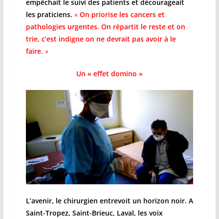
empêchait le suivi des patients et décourageait
les praticiens.
«
On priorise les cancers et
pathologies urgentes. On répartit le reste et on
trie, c’est indigne on ne devrait pas avoir à le
faire.
»
Un « effet domino »
L’avenir, le chirurgien entrevoit un horizon noir. A
Saint-Tropez, Saint-Brieuc, Laval, les voix