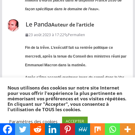
millions d’euros placés dans le dispositif France 2030 de
façon spécifique dans le domaine de l’eau».
Le Panda
Auteur de l’article
23 août 2023 à 17:22
Permalien
Fin de la trêve. L’exécutif fait sa rentrée politique ce
mercredi, après la tenue du Conseil des ministres réuni par
Emmanuel Macron dans la matinée.
Après s’être accordé quelques jours de congé dans le Var,
la Première ministre Elisabeth Borne a reçu ses ministres à
Nous utilisons des cookies sur notre site Internet
pour vous offrir l'expérience la plus pertinente en
tour de rôle, depuis lundi, à Matignon. Invitée au micro de
mémorisant vos préférences et vos visites répétées.
En cliquant sur "Accepter", vous consentez à
l’émission «Ma France», sur France Bleu à la mi-journée, la
l'utilisation de TOUS les cookies.
cheffe du gouvernement a d’abord réagi à l’actualité,
Paramètres des cookies
ACCEPTER
assurant que,
«dans l’immédiat»
,
le gouvernement était
mobilisé face à la canicule
.