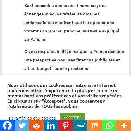
Sur l’ensemble des textes financiers, nos
échanges avec les différents groupes
parlementaires montrent que les oppositions
voteront contre par principe, avait-elle expliqué
au Parisien.
Or, ma responsabilité, c’est que la France dessine
une perspective pour ses finances publiques et
ait un budget l’année prochaine.
Donc, oui, nous utiliserons les outils prévus par
Nous utilisons des cookies sur notre site Internet
la Constitution. »
pour vous offrir l'expérience la plus pertinente en
mémorisant vos préférences et vos visites répétées.
En cliquant sur "Accepter", vous consentez à
Le Panda
Auteur de l’article
l'utilisation de TOUS les cookies.
28 septembre 2023 à 18:14
Permalien
Paramètres des cookies
ACCEPTER
Rejetée par l’Assemblée en octobre l’an dernier,